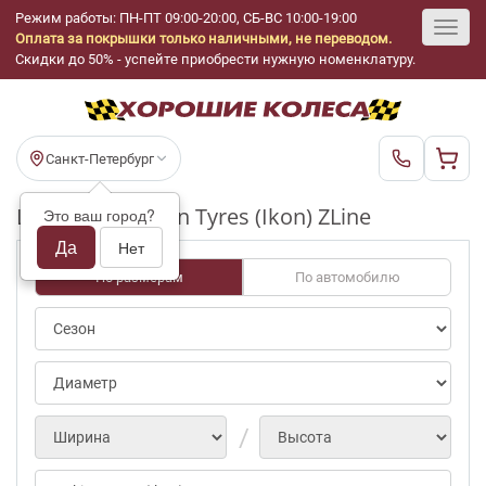
Режим работы: ПН-ПТ 09:00-20:00, СБ-ВС 10:00-19:00
Оплата за покрышки только наличными, не переводом.
Toggl
Скидки до 50% - успейте приобрести нужную номенклатуру.
navig
Санкт-Петербург
Шины бу Nokian Tyres (Ikon) ZLine
Это ваш город?
Да
Нет
По размерам
По автомобилю