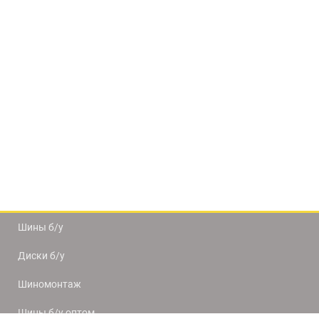
Шины б/у
Диски б/у
Шиномонтаж
Шины б/у оптом