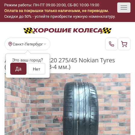
Режим работы: ПН-ПТ 09:00-20:00, СБ-ВС 10:00-19:00
Оплата за покрышки только наличными, не переводом.
Toggl
Скидки до 50% - успейте приобрести нужную номенклатуру.
navig
Санкт-Петербург
Летние шины R20 275/45 Nokian Tyres
Это ваш город?
(Ikon) ZLine бу (3-4 мм.)
Да
Нет