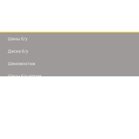
Шины б/у
Диски б/у
Шиномонтаж
Шины б/у оптом
Доставка и оплата
8(812) 320-66-50
9:00-20:00
ПН-ПТ
10:00-19:00
СБ-ВС