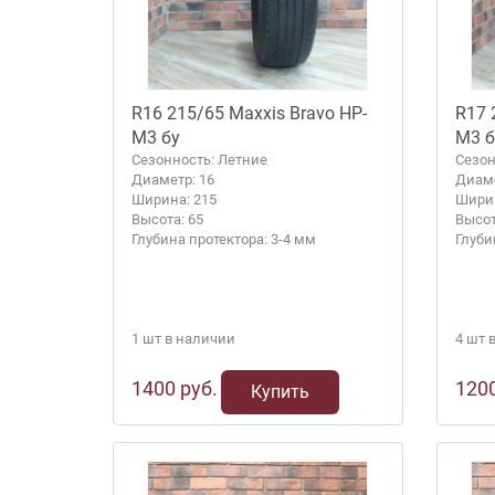
R16 215/65 Maxxis Bravo HP-
R17 
M3 бу
M3 б
Сезонность: Летние
Сезон
Диаметр: 16
Диаме
Ширина: 215
Ширин
Высота: 65
Высот
Глубина протектора: 3-4 мм
Глуби
1 шт в наличии
4 шт 
1400 руб.
1200
Купить