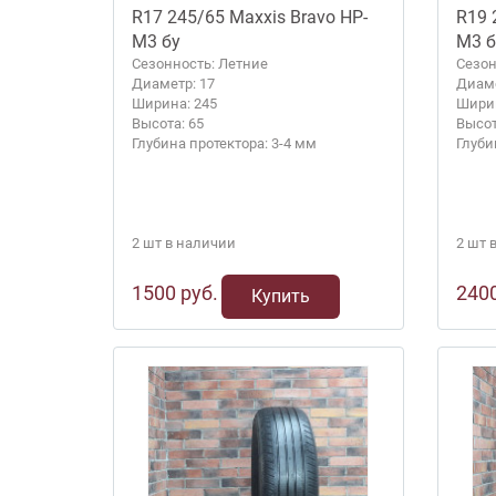
R17 245/65 Maxxis Bravo HP-
R19 
M3 бу
M3 б
Сезонность: Летние
Сезон
Диаметр: 17
Диаме
Ширина: 245
Ширин
Высота: 65
Высот
Глубина протектора: 3-4 мм
Глуби
2 шт в наличии
2 шт 
1500 руб.
2400
Купить