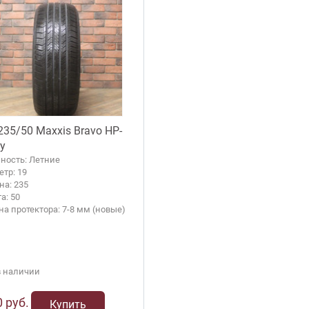
235/50 Maxxis Bravo HP-
у
ность: Летние
тр: 19
а: 235
а: 50
на протектора: 7-8 мм (новые)
в наличии
 руб.
Купить