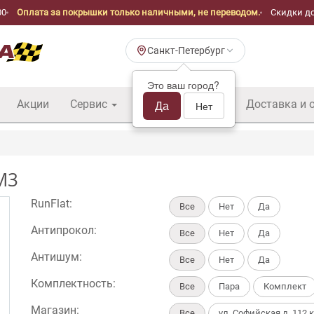
00
Оплата за покрышки только наличными, не переводом.
Скидки до
Санкт-Петербург
Это ваш город?
Акции
Сервис
Шины б/у оптом
Да
Доставка и 
Нет
M3
RunFlat:
Все
Нет
Да
Антипрокол:
Все
Нет
Да
Антишум:
Все
Нет
Да
Комплектность:
Все
Пара
Комплект
Магазин:
Все
ул. Софийская д. 112 к