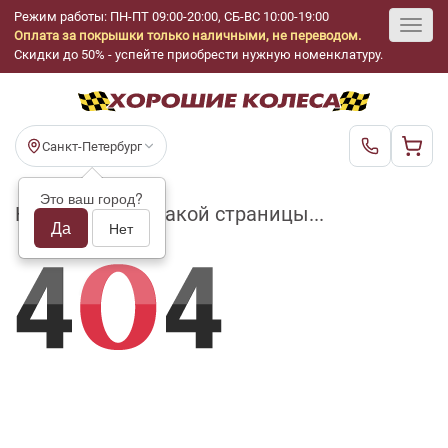
Режим работы: ПН-ПТ 09:00-20:00, СБ-ВС 10:00-19:00
Оплата за покрышки только наличными, не переводом.
Toggl
Скидки до 50% - успейте приобрести нужную номенклатуру.
navig
Санкт-Петербург
Это ваш город?
На складе нет такой страницы...
Да
Нет