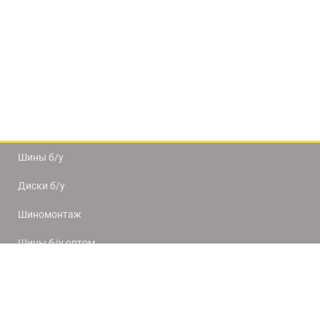
Шины б/у
Диски б/у
Шиномонтаж
Шины б/у оптом
Доставка и оплата
8(812) 320-66-50