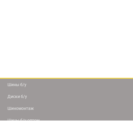
Шины б/у
Диски б/у
Шиномонтаж
Шины б/у оптом
Доставка и оплата