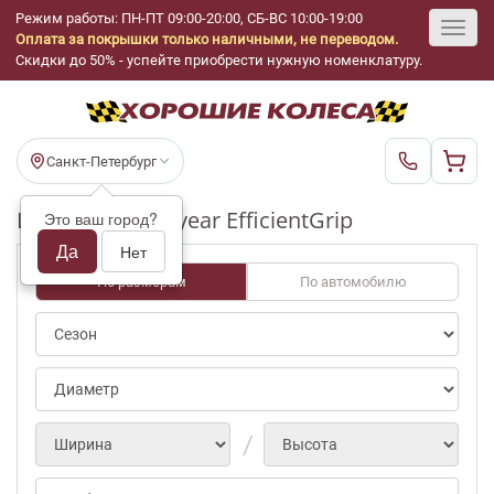
Режим работы: ПН-ПТ 09:00-20:00, СБ-ВС 10:00-19:00
Оплата за покрышки только наличными, не переводом.
Toggl
Скидки до 50% - успейте приобрести нужную номенклатуру.
navig
Санкт-Петербург
Шины бу Goodyear EfficientGrip
Это ваш город?
Да
Нет
По размерам
По автомобилю