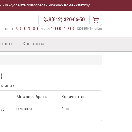
 50% - успейте приобрести нужную номенклатуру.
8(812) 320-66-50
9:00-20:00
10:00-19:00
·
3206650@mail.ru
ПН-ПТ
· СБ-ВС
оплата
Контакты
)
азинах
Можно забрать
Количество
 д.
сегодня
2 шт.