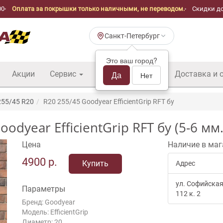
00
Оплата за покрышки только наличными, не переводом.
Скидки до
Санкт-Петербург
Это ваш город?
Акции
Сервис
Шины б/у оптом
Да
Доставка и 
Нет
255/45 R20
R20 255/45 Goodyear EfficientGrip RFT бу
dyear EfficientGrip RFT бу (5-6 мм.
Цена
Наличие в маг
4900
р.
Купить
Адрес
ул. Софийская
Параметры
112 к. 2
Бренд: Goodyear
Модель: EfficientGrip
Диаметр: 20