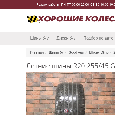
Режим работы: ПН-ПТ 09:00-20:00, СБ-ВС 10:00-19:
Шины б/у
Диски б/у
Подбор по авто
Главная
Шины бу
Goodyear
EfficientGrip
Летние шины R20 255/45 Goo