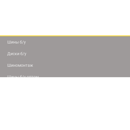
Шины б/у
Диски б/у
Шиномонтаж
Шины б/у оптом
Доставка и оплата
8(812) 320-66-50
9:00-20:00
ПН-ПТ
10:00-19:00
СБ-ВС