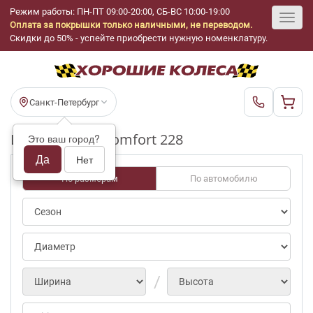
Режим работы: ПН-ПТ 09:00-20:00, СБ-ВС 10:00-19:00
Оплата за покрышки только наличными, не переводом.
Toggl
Скидки до 50% - успейте приобрести нужную номенклатуру.
navig
Санкт-Петербург
Шины бу Giti Comfort 228
Это ваш город?
Да
Нет
По размерам
По автомобилю