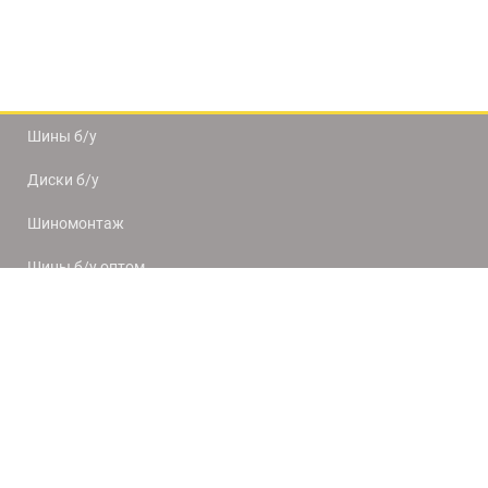
Шины б/у
Диски б/у
Шиномонтаж
Шины б/у оптом
Доставка и оплата
8(812) 320-66-50
9:00-20:00
ПН-ПТ
10:00-19:00
СБ-ВС