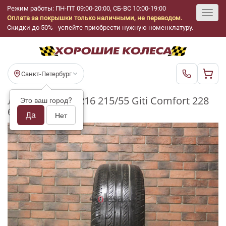
Режим работы: ПН-ПТ 09:00-20:00, СБ-ВС 10:00-19:00
Оплата за покрышки только наличными, не переводом.
Toggl
Скидки до 50% - успейте приобрести нужную номенклатуру.
navig
Санкт-Петербург
Летние шины R16 215/55 Giti Comfort 228
Это ваш город?
бу (5-6 мм.)
Да
Нет