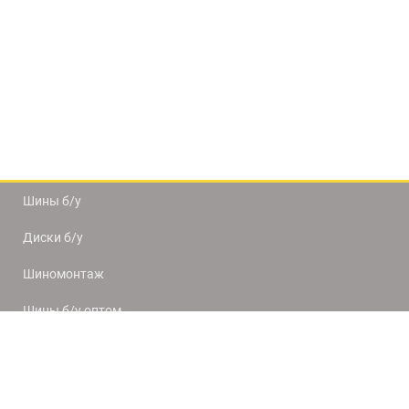
Шины б/у
Диски б/у
Шиномонтаж
Шины б/у оптом
Доставка и оплата
8(812) 320-66-50