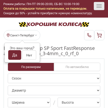
Режим работы: ПН-ПТ 09:00-20:00, СБ-ВС 10:00-19:00
Оплата за покрышки только наличными, не переводом.
Toggl
Скидки до 50% - успейте приобрести нужную номенклатуру.
navig
Санкт-Петербург
Шины бу Dunlop SP Sport FastResponse
Это ваш город?
ap/0 R16_215_65_3-4mm_c_0_rf_0
Да
Нет
По размерам
По автомобилю