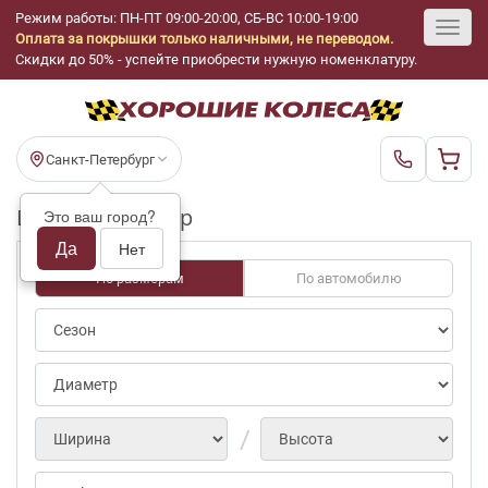
Режим работы: ПН-ПТ 09:00-20:00, СБ-ВС 10:00-19:00
Оплата за покрышки только наличными, не переводом.
Toggl
Скидки до 50% - успейте приобрести нужную номенклатуру.
navig
Санкт-Петербург
Шины бу Dunlop
Это ваш город?
Да
Нет
По размерам
По автомобилю