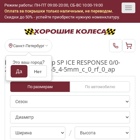
Режим работы: ПН-ПТ 09:00-20:00, СБ-ВС 10:00-19:00
Оплата за покрышки только наличными, не переводом.
Toggl
Скидки до 50% - успейте приобрести нужную номенклатуру.
navig
Санкт-Петербург
Шины бу Dunlop SP ICE RESPONSE 0/0-
Это ваш город?
25pct R15_185_65_4-5mm_c_0_rf_0_ap
Да
Нет
По размерам
По автомобилю