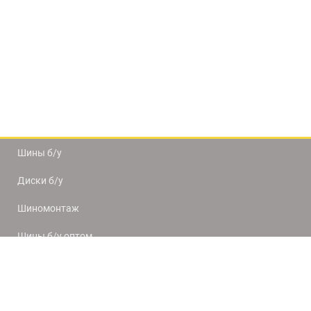
Шины б/у
Диски б/у
Шиномонтаж
Шины б/у оптом
Доставка и оплата
8(812) 320-66-50