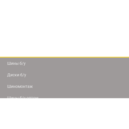
Шины б/у
Диски б/у
Шиномонтаж
Шины б/у оптом
Доставка и оплата
8(812) 320-66-50