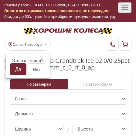
Режим работы: ПН-ПТ 09:00-20:00, СБ-ВС 10:00-19:00
Оплата за покрышки только наличными, не переводом.
Toggl
Скидки до 50% - успейте приобрести нужную номенклатуру.
navig
Санкт-Петербург
Шины бу Dunlop Grandtrek Ice 02 0/0-25pct
Это ваш город?
R18_225_55_4-5mm_c_0_rf_0_ap
Да
Нет
По размерам
По автомобилю