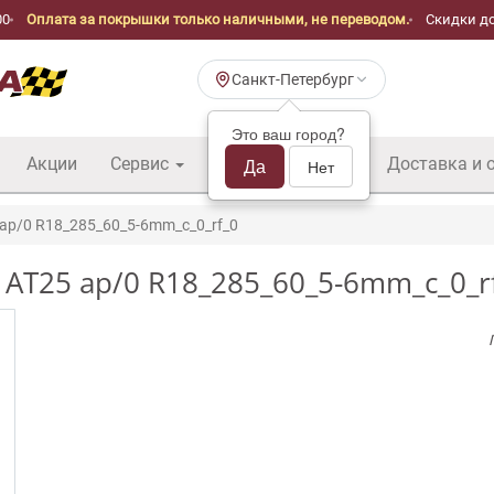
00
Оплата за покрышки только наличными, не переводом.
Скидки до
Санкт-Петербург
Это ваш город?
Акции
Сервис
Шины б/у оптом
Да
Доставка и 
Нет
ap/0 R18_285_60_5-6mm_c_0_rf_0
AT25 ap/0 R18_285_60_5-6mm_c_0_r