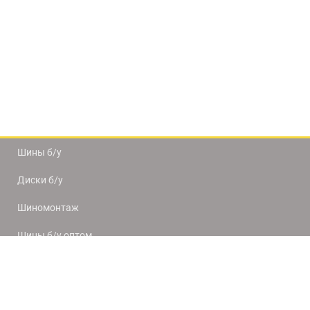
Шины б/у
Диски б/у
Шиномонтаж
Шины б/у оптом
Доставка и оплата
8(812) 320-66-50