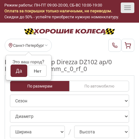
Режим работы: ПН-ПТ 09:00-20:00, СБ-ВС 10:00-19:00
Оплата за покрышки только наличными, не переводом.
Toggl
Скидки до 50% - успейте приобрести нужную номенклатуру.
navig
Санкт-Петербург
Шины бу Dunlop Direzza DZ102 ap/0
Это ваш город?
R19_245_40_3-4mm_c_0_rf_0
Да
Нет
По размерам
По автомобилю