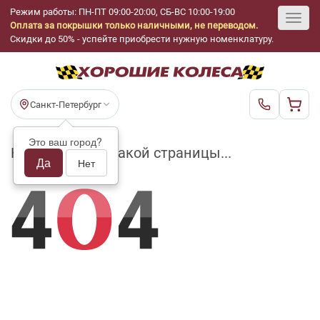
Режим работы: ПН-ПТ 09:00-20:00, СБ-ВС 10:00-19:00
Оплата за покрышки только наличными, не переводом.
Toggl
Скидки до 50% - успейте приобрести нужную номенклатуру.
navig
Санкт-Петербург
Это ваш город?
На складе нет такой страницы...
Да
Нет