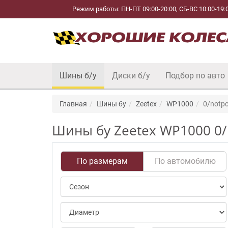
Режим работы: ПН-ПТ 09:00-20:00, СБ-ВС 10:00-19:
Шины б/у
Диски б/у
Подбор по авто
Главная
Шины бу
Zeetex
WP1000
0/notp
Шины бу Zeetex WP1000 0/n
По размерам
По автомобилю