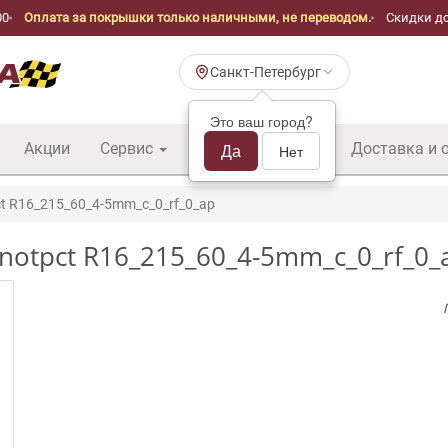
00
Оплата за покрышки только наличными, не переводом.
Скидки до
Санкт-Петербург
Это ваш город?
Акции
Сервис
Шины б/у оптом
Да
Доставка и 
Нет
ct R16_215_60_4-5mm_c_0_rf_0_ap
otpct R16_215_60_4-5mm_c_0_rf_0_