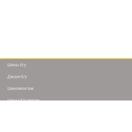
Шины б/у
Диски б/у
Шиномонтаж
Шины б/у оптом
Доставка и оплата
8(812) 320-66-50