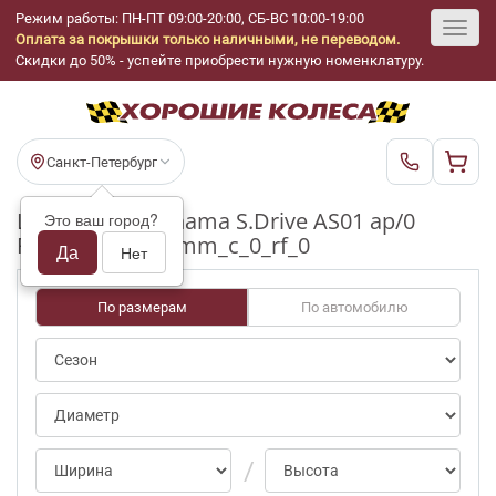
Режим работы: ПН-ПТ 09:00-20:00, СБ-ВС 10:00-19:00
Оплата за покрышки только наличными, не переводом.
Toggl
Скидки до 50% - успейте приобрести нужную номенклатуру.
navig
Санкт-Петербург
Шины бу Yokohama S.Drive AS01 ap/0
Это ваш город?
R16_225_55_3-4mm_c_0_rf_0
Да
Нет
По размерам
По автомобилю