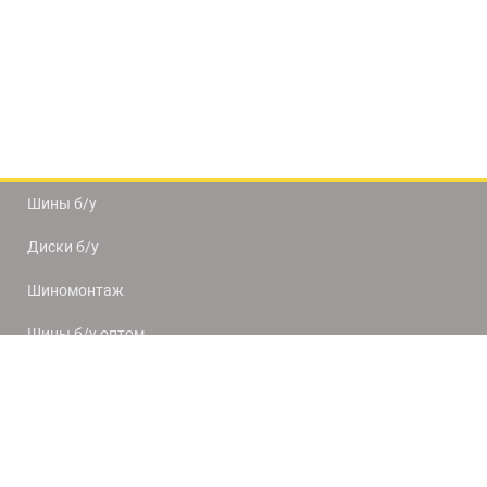
Шины б/у
Диски б/у
Шиномонтаж
Шины б/у оптом
Доставка и оплата
8(812) 320-66-50
9:00-20:00
ПН-ПТ