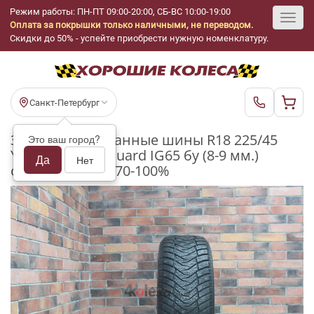
Режим работы: ПН-ПТ 09:00-20:00, СБ-ВС 10:00-19:00
Оплата за покрышки только наличными, не переводом.
Toggl
Скидки до 50% - успейте приобрести нужную номенклатуру.
navig
Санкт-Петербург
Зимние шипованные шины R18 225/45
Это ваш город?
Yokohama Ice Guard IG65 бу (8-9 мм.)
Да
Нет
остаток шипов 70-100%