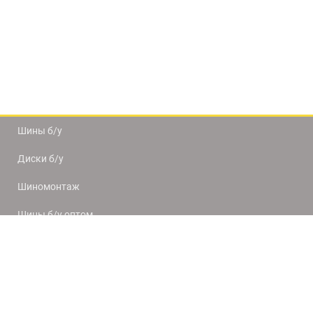
Шины б/у
Диски б/у
Шиномонтаж
Шины б/у оптом
Доставка и оплата
8(812) 320-66-50
9:00-20:00
ПН-ПТ