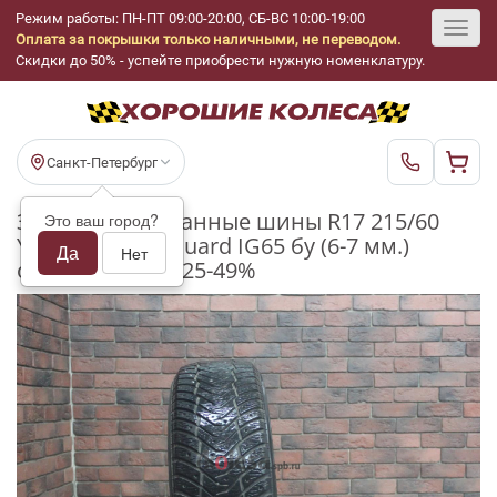
Режим работы: ПН-ПТ 09:00-20:00, СБ-ВС 10:00-19:00
Оплата за покрышки только наличными, не переводом.
Toggl
Скидки до 50% - успейте приобрести нужную номенклатуру.
navig
Санкт-Петербург
Зимние шипованные шины R17 215/60
Это ваш город?
Yokohama Ice Guard IG65 бу (6-7 мм.)
Да
Нет
остаток шипов 25-49%