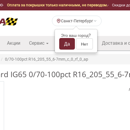
00
Оплата за покрышки только наличными, не переводом.
Скидки до
Санкт-Петербург
Это ваш город?
Акции
Сервис
Шины б/у оптом
Да
Доставка и 
Нет
0/70-100pct R16_205_55_6-7mm_c_0_rf_0_ap
d IG65 0/70-100pct R16_205_55_6-7