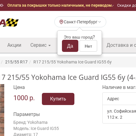
00
Оплата за покрышки только наличными, не переводом.
Скидки до
Санкт-Петербург
Это ваш город?
Акции
Сервис
Шины б/у оптом
Да
Доставка и 
Нет
215/55 R17
R17 215/55 Yokohama Ice Guard IG55 бу
15/55 Yokohama Ice Guard IG55 бу (4-
Цена
Наличие в маг
1000
р.
Купить
Адрес
ул. Софийская
Параметры
112 к. 2
Бренд: Yokohama
Модель: Ice Guard IG55
Диаметр: 17