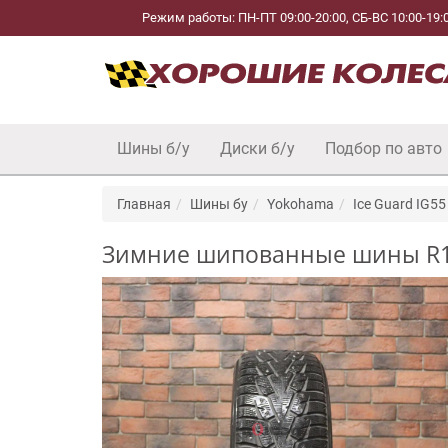
Режим работы: ПН-ПТ 09:00-20:00, СБ-ВС 10:00-19:
Шины б/у
Диски б/у
Подбор по авто
Главная
Шины бу
Yokohama
Ice Guard IG55
Зимние шипованные шины R17 2