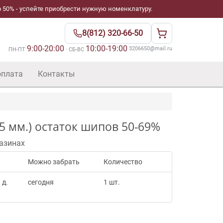
 50% - успейте приобрести нужную номенклатуру.
8(812) 320-66-50
9:00-20:00
10:00-19:00
·
3206650@mail.ru
ПН-ПТ
· СБ-ВС
оплата
Контакты
5 мм.) остаток шипов 50-69%
азинах
Можно забрать
Количество
 д.
сегодня
1 шт.