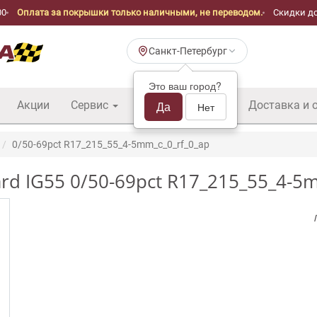
00
Оплата за покрышки только наличными, не переводом.
Скидки до
Санкт-Петербург
Это ваш город?
Акции
Сервис
Шины б/у оптом
Да
Доставка и 
Нет
0/50-69pct R17_215_55_4-5mm_c_0_rf_0_ap
d IG55 0/50-69pct R17_215_55_4-5m