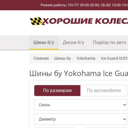
Режим работы: ПН-ПТ 09:00-20:00, СБ-ВС 10:00-19:
Шины б/у
Диски б/у
Подбор по авто
Главная
Шины бу
Yokohama
Ice Guard IG55
Шины бу Yokohama Ice Guar
По размерам
По автомобилю