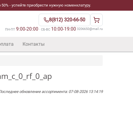
 50% - успейте приобрести нужную номенклатуру.
8(812) 320-66-50
9:00-20:00
10:00-19:00
·
3206650@mail.ru
ПН-ПТ
· СБ-ВС
оплата
Контакты
m_c_0_rf_0_ap
Последнее обновление ассортимента: 07-08-2026 13:14:19