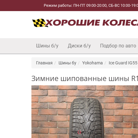
Режим работы: ПН-ПТ 09:00-20:00, СБ-ВС 10:00-19:
Шины б/у
Диски б/у
Подбор по авто
Главная
Шины бу
Yokohama
Ice Guard IG55
Зимние шипованные шины R16 2