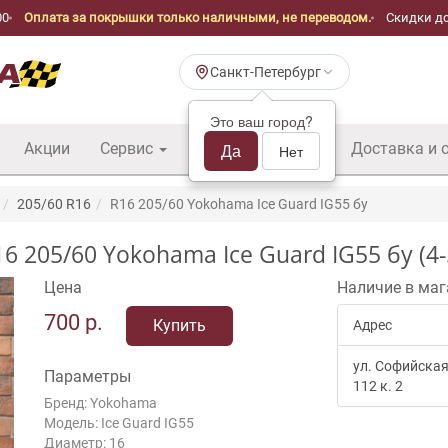
00
Оплата за покрышки только наличными, не переводом.
Скидки до
Санкт-Петербург
Это ваш город?
Акции
Сервис
Шины б/у оптом
Да
Доставка и 
Нет
205/60 R16
R16 205/60 Yokohama Ice Guard IG55 бу
05/60 Yokohama Ice Guard IG55 бу (4-
Цена
Наличие в маг
700
р.
Купить
Адрес
ул. Софийская
Параметры
112 к. 2
Бренд: Yokohama
Модель: Ice Guard IG55
Диаметр: 16