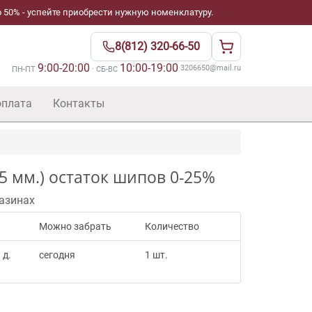
 50% - успейте приобрести нужную номенклатуру.
8(812) 320-66-50
9:00-20:00
10:00-19:00
·
3206650@mail.ru
ПН-ПТ
· СБ-ВС
оплата
Контакты
5 мм.) остаток шипов 0-25%
азинах
Можно забрать
Количество
 д.
сегодня
1 шт.