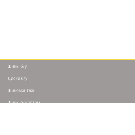
Шины б/у
Диски б/у
Шиномонтаж
Шины б/у оптом
Доставка и оплата
8(812) 320-66-50