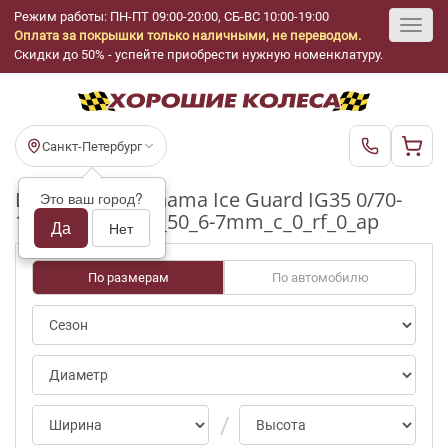
Режим работы: ПН-ПТ 09:00-20:00, СБ-ВС 10:00-19:00
Оплата за покрышки только наличными, не переводом.
Toggl
Скидки до 50% - успейте приобрести нужную номенклатуру.
navig
Санкт-Петербург
Шины бу Yokohama Ice Guard IG35 0/70-
Это ваш город?
100pct R17_225_50_6-7mm_c_0_rf_0_ap
Да
Нет
По размерам
По автомобилю