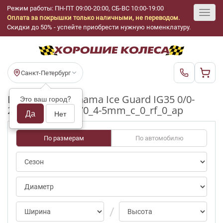
Режим работы: ПН-ПТ 09:00-20:00, СБ-ВС 10:00-19:00
Оплата за покрышки только наличными, не переводом.
Toggl
Скидки до 50% - успейте приобрести нужную номенклатуру.
navig
Санкт-Петербург
Шины бу Yokohama Ice Guard IG35 0/0-
Это ваш город?
25pct R16_215_70_4-5mm_c_0_rf_0_ap
Да
Нет
По размерам
По автомобилю