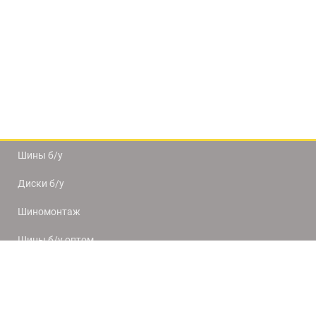
Шины б/у
Диски б/у
Шиномонтаж
Шины б/у оптом
Доставка и оплата
8(812) 320-66-50