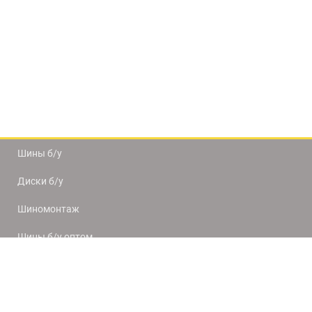
Шины б/у
Диски б/у
Шиномонтаж
Шины б/у оптом
Доставка и оплата
8(812) 320-66-50