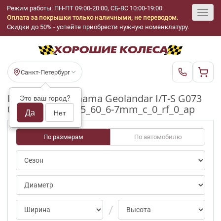
Режим работы: ПН-ПТ 09:00-20:00, СБ-ВС 10:00-19:00
Оплата за покрышки только наличными, не переводом.
Toggl
Скидки до 50% - успейте приобрести нужную номенклатуру.
navig
Санкт-Петербург
Шины бу Yokohama Geolandar I/T-S G073
Это ваш город?
0/notpct R17_235_60_6-7mm_c_0_rf_0_ap
Да
Нет
По размерам
По автомобилю