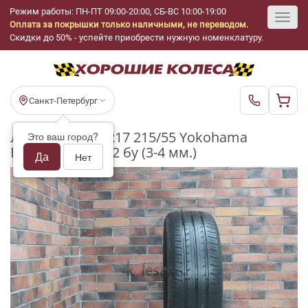
Режим работы: ПН-ПТ 09:00-20:00, СБ-ВС 10:00-19:00
Оплата за покрышки только наличными, не переводом.
Toggl
Скидки до 50% - успейте приобрести нужную номенклатуру.
navig
Санкт-Петербург
Летние шины R17 215/55 Yokohama
Это ваш город?
BluEarth Es es-32 бу (3-4 мм.)
Да
Нет