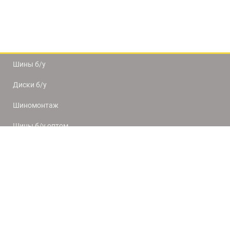
Шины б/у
Диски б/у
Шиномонтаж
Шины б/у оптом
Доставка и оплата
8(812) 320-66-50
9:00-20:00
ПН-ПТ
10:00-19:00
СБ-ВС