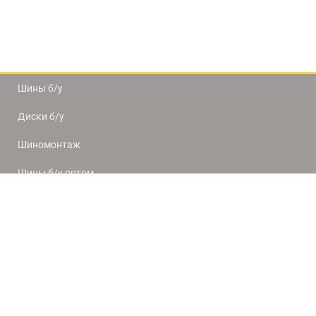
Шины б/у
Диски б/у
Шиномонтаж
Шины б/у оптом
Доставка и оплата
8(812) 320-66-50
9:00-20:00
ПН-ПТ
10:00-19:00
СБ-ВС