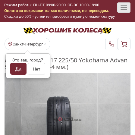
Режим работы: ПН-ПТ 09:00-20:00, СБ-ВС 10:00-19:00
Оплата за покрышки только наличными, не переводом.
Toggl
Скидки до 50% - успейте приобрести нужную номенклатуру.
navig
Санкт-Петербург
Летние шины R17 225/50 Yokohama Advan
Это ваш город?
Sport V105 бу (3-4 мм.)
Да
Нет