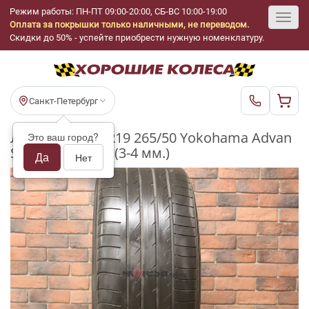
Режим работы: ПН-ПТ 09:00-20:00, СБ-ВС 10:00-19:00
Оплата за покрышки только наличными, не переводом.
Toggl
Скидки до 50% - успейте приобрести нужную номенклатуру.
navig
Санкт-Петербург
Летние шины R19 265/50 Yokohama Advan
Это ваш город?
Sport V-103B бу (3-4 мм.)
Да
Нет