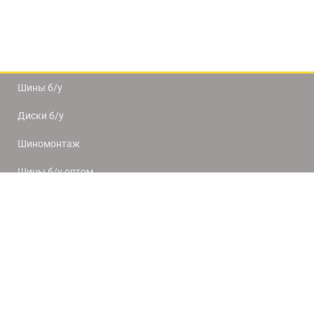
Шины б/у
Диски б/у
Шиномонтаж
Шины б/у оптом
Доставка и оплата
8(812) 320-66-50
9:00-20:00
ПН-ПТ
10:00-19:00
СБ-ВС