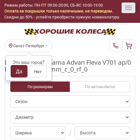
Режим работы: ПН-ПТ 09:00-20:00, СБ-ВС 10:00-19:00
Оплата за покрышки только наличными, не переводом.
Toggl
Скидки до 50% - успейте приобрести нужную номенклатуру.
navig
Санкт-Петербург
Шины бу Yokohama Advan Fleva V701 ap/0
Это ваш город?
R18_235_55_3-4mm_c_0_rf_0
Да
Нет
По размерам
По автомобилю