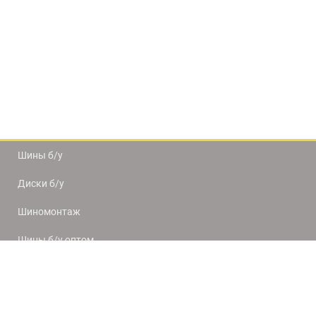
Шины б/у
Диски б/у
Шиномонтаж
Шины б/у оптом
Доставка и оплата
8(812) 320-66-50