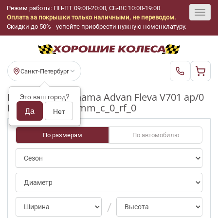
Режим работы: ПН-ПТ 09:00-20:00, СБ-ВС 10:00-19:00
Оплата за покрышки только наличными, не переводом.
Toggl
Скидки до 50% - успейте приобрести нужную номенклатуру.
navig
Санкт-Петербург
Шины бу Yokohama Advan Fleva V701 ap/0
Это ваш город?
R16_205_55_3-4mm_c_0_rf_0
Да
Нет
По размерам
По автомобилю