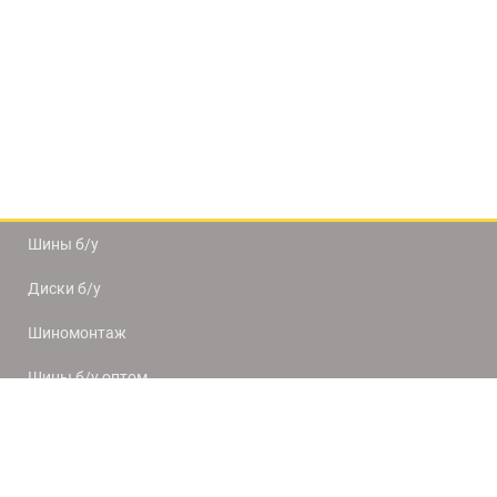
Шины б/у
Диски б/у
Шиномонтаж
Шины б/у оптом
Доставка и оплата
8(812) 320-66-50