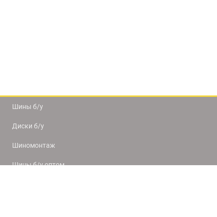
Шины б/у
Диски б/у
Шиномонтаж
Шины б/у оптом
Доставка и оплата
8(812) 320-66-50