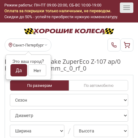
Режим работы: ПН-ПТ 09:00-20:00, СБ-ВС 10:00-19:00
Оплата за покрышки только наличными, не переводом.
Toggl
Скидки до 50% - успейте приобрести нужную номенклатуру.
navig
Санкт-Петербург
Шины бу WestLake ZuperEco Z-107 ap/0
Это ваш город?
R17_225_50_5-6mm_c_0_rf_0
Да
Нет
По размерам
По автомобилю