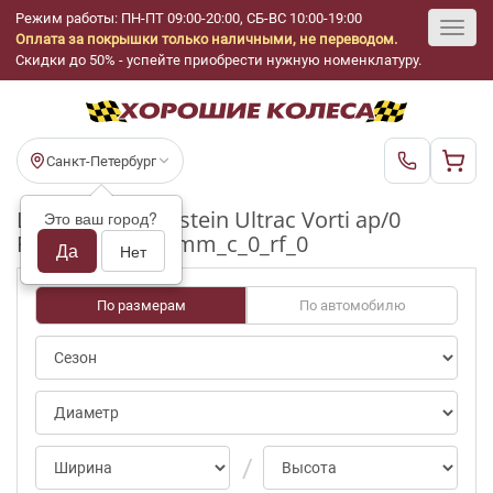
Режим работы: ПН-ПТ 09:00-20:00, СБ-ВС 10:00-19:00
Оплата за покрышки только наличными, не переводом.
Toggl
Скидки до 50% - успейте приобрести нужную номенклатуру.
navig
Санкт-Петербург
Шины бу Vredestein Ultrac Vorti ap/0
Это ваш город?
R20_275_35_5-6mm_c_0_rf_0
Да
Нет
По размерам
По автомобилю