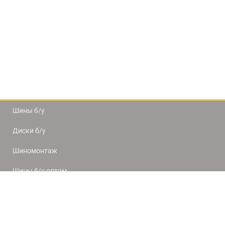
Шины б/у
Диски б/у
Шиномонтаж
Шины б/у оптом
Доставка и оплата
8(812) 320-66-50