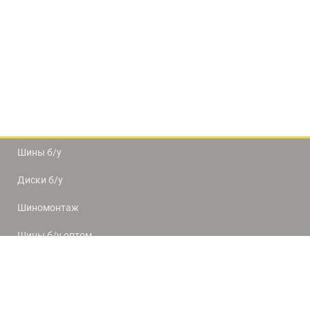
Шины б/у
Диски б/у
Шиномонтаж
Шины б/у оптом
Доставка и оплата
8(812) 320-66-50