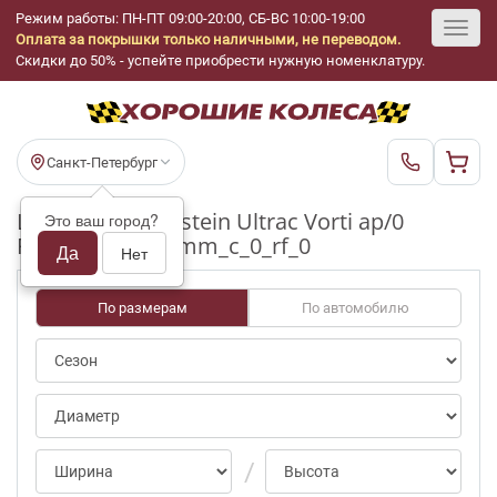
Режим работы: ПН-ПТ 09:00-20:00, СБ-ВС 10:00-19:00
Оплата за покрышки только наличными, не переводом.
Toggl
Скидки до 50% - успейте приобрести нужную номенклатуру.
navig
Санкт-Петербург
Шины бу Vredestein Ultrac Vorti ap/0
Это ваш город?
R20_265_35_5-6mm_c_0_rf_0
Да
Нет
По размерам
По автомобилю