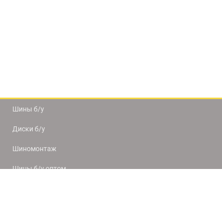
Шины б/у
Диски б/у
Шиномонтаж
Шины б/у оптом
Доставка и оплата
8(812) 320-66-50