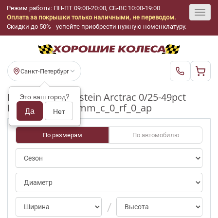
Режим работы: ПН-ПТ 09:00-20:00, СБ-ВС 10:00-19:00
Оплата за покрышки только наличными, не переводом.
Toggl
Скидки до 50% - успейте приобрести нужную номенклатуру.
navig
Санкт-Петербург
Шины бу Vredestein Arctrac 0/25-49pct
Это ваш город?
R15_185_60_4-5mm_c_0_rf_0_ap
Да
Нет
По размерам
По автомобилю