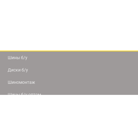
Шины б/у
Диски б/у
Шиномонтаж
Шины б/у оптом
Доставка и оплата
8(812) 320-66-50
9:00-20:00
ПН-ПТ