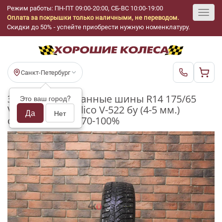
Режим работы: ПН-ПТ 09:00-20:00, СБ-ВС 10:00-19:00
Оплата за покрышки только наличными, не переводом.
Toggl
Скидки до 50% - успейте приобрести нужную номенклатуру.
navig
Санкт-Петербург
Зимние шипованные шины R14 175/65
Это ваш город?
Viatti Brina Nordico V-522 бу (4-5 мм.)
Да
Нет
остаток шипов 70-100%