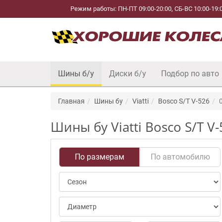
Режим работы: ПН-ПТ 09:00-20:00, СБ-ВС 10:00-19:
Шины б/у
Диски б/у
Подбор по авто
Главная
Шины бу
Viatti
Bosco S/T V-526
Шины бу Viatti Bosco S/T V
По размерам
По автомобилю