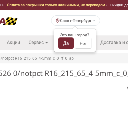
00
Оплата за покрышки только наличными, не переводом.
Скидки до
Санкт-Петербург
Это ваш город?
Акции
Сервис
Шины б/у оптом
Да
Доставка и 
Нет
0/notpct R16_215_65_4-5mm_c_0_rf_0_ap
-526 0/notpct R16_215_65_4-5mm_c_0