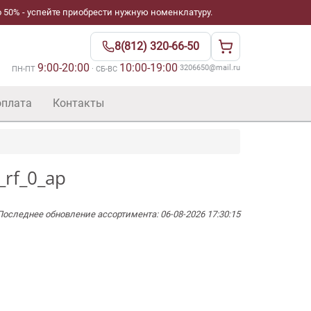
 50% - успейте приобрести нужную номенклатуру.
8(812) 320-66-50
9:00-20:00
10:00-19:00
·
3206650@mail.ru
ПН-ПТ
· СБ-ВС
оплата
Контакты
_rf_0_ap
Последнее обновление ассортимента: 06-08-2026 17:30:15