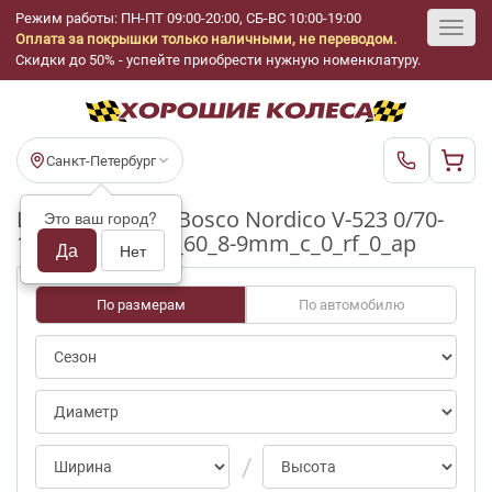
Режим работы: ПН-ПТ 09:00-20:00, СБ-ВС 10:00-19:00
Оплата за покрышки только наличными, не переводом.
Toggl
Скидки до 50% - успейте приобрести нужную номенклатуру.
navig
Санкт-Петербург
Шины бу Viatti Bosco Nordico V-523 0/70-
Это ваш город?
100pct R17_215_60_8-9mm_c_0_rf_0_ap
Да
Нет
По размерам
По автомобилю