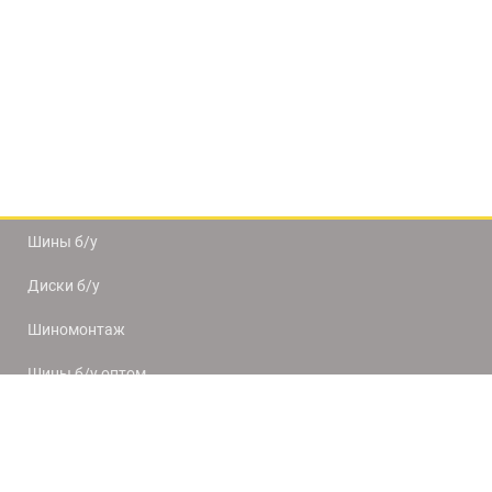
Шины б/у
Диски б/у
Шиномонтаж
Шины б/у оптом
Доставка и оплата
8(812) 320-66-50