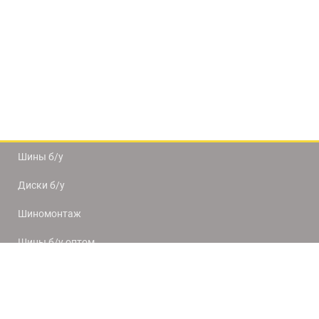
Шины б/у
Диски б/у
Шиномонтаж
Шины б/у оптом
Доставка и оплата
8(812) 320-66-50