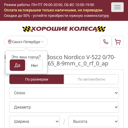
Режим работы: ПН-ПТ 09:00-20:00, СБ-ВС 10:00-19:00
Оплата за покрышки только наличными, не переводом.
Toggl
Скидки до 50% - успейте приобрести нужную номенклатуру.
navig
Санкт-Петербург
Шины бу Viatti Bosco Nordico V-522 0/70-
Это ваш город?
100pct R15_185_65_8-9mm_c_0_rf_0_ap
Да
Нет
По размерам
По автомобилю