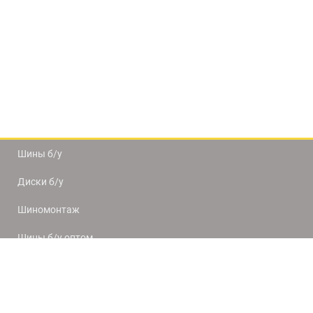
Шины б/у
Диски б/у
Шиномонтаж
Шины б/у оптом
Доставка и оплата
8(812) 320-66-50