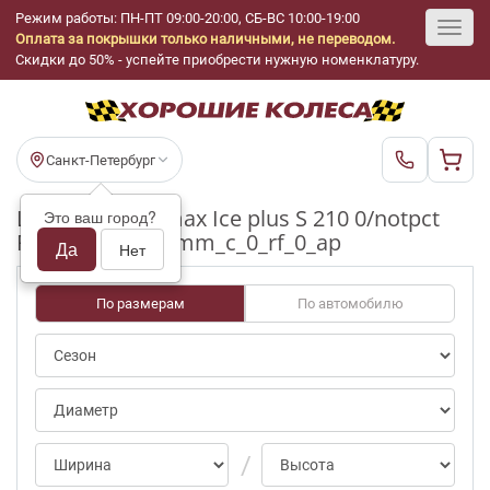
Режим работы: ПН-ПТ 09:00-20:00, СБ-ВС 10:00-19:00
Оплата за покрышки только наличными, не переводом.
Toggl
Скидки до 50% - успейте приобрести нужную номенклатуру.
navig
Санкт-Петербург
Шины бу Tracmax Ice plus S 210 0/notpct
Это ваш город?
R17_235_45_4-5mm_c_0_rf_0_ap
Да
Нет
По размерам
По автомобилю