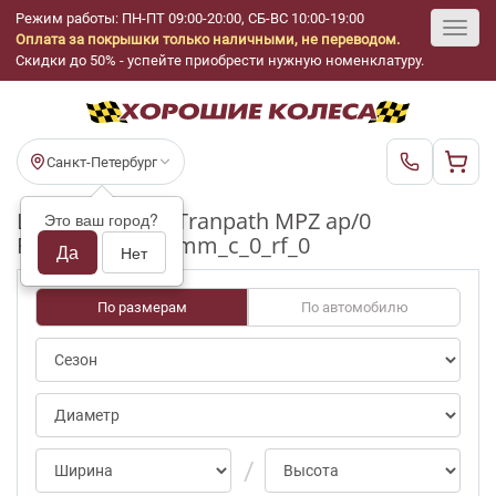
Режим работы: ПН-ПТ 09:00-20:00, СБ-ВС 10:00-19:00
Оплата за покрышки только наличными, не переводом.
Toggl
Скидки до 50% - успейте приобрести нужную номенклатуру.
navig
Санкт-Петербург
Шины бу Toyo Tranpath MPZ ap/0
Это ваш город?
R16_175_60_5-6mm_c_0_rf_0
Да
Нет
По размерам
По автомобилю