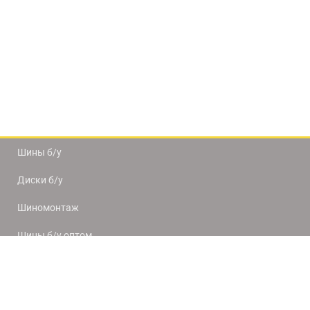
Шины б/у
Диски б/у
Шиномонтаж
Шины б/у оптом
Доставка и оплата
8(812) 320-66-50