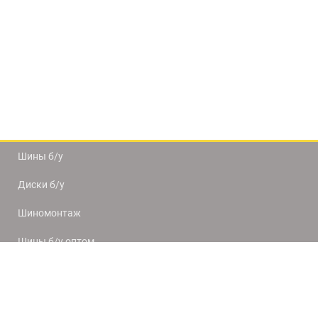
Шины б/у
Диски б/у
Шиномонтаж
Шины б/у оптом
Доставка и оплата
8(812) 320-66-50