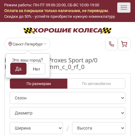
Режим работы: ПН-ПТ 09:00-20:00, СБ-ВС 10:00-19:00
Оплата за покрышки только наличными, не переводом.
Toggl
Скидки до 50% - успейте приобрести нужную номенклатуру.
navig
Санкт-Петербург
Шины бу Toyo Proxes Sport ap/0
Это ваш город?
R19_225_40_3-4mm_c_0_rf_0
Да
Нет
По размерам
По автомобилю