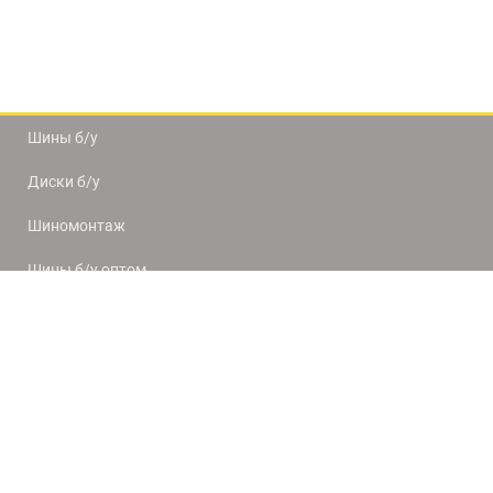
Шины б/у
Диски б/у
Шиномонтаж
Шины б/у оптом
Доставка и оплата
8(812) 320-66-50
9:00-20:00
ПН-ПТ
10:00-19:00
СБ-ВС