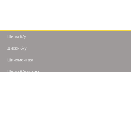
Шины б/у
Диски б/у
Шиномонтаж
Шины б/у оптом
Доставка и оплата
8(812) 320-66-50
9:00-20:00
ПН-ПТ
10:00-19:00
СБ-ВС