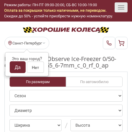
Режим работы: ПН-ПТ 09:00-20:00, СБ-ВС 10:00-19:00
Оплата за покрышки только наличными, не переводом.
Toggl
Скидки до 50% - успейте приобрести нужную номенклатуру.
navig
Санкт-Петербург
Шины бу Toyo Observe Ice-Freezer 0/50-
Это ваш город?
69pct R16_215_65_6-7mm_c_0_rf_0_ap
Да
Нет
По размерам
По автомобилю