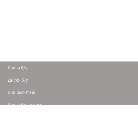
Шины б/у
Диски б/у
Шиномонтаж
Шины б/у оптом
Доставка и оплата
8(812) 320-66-50