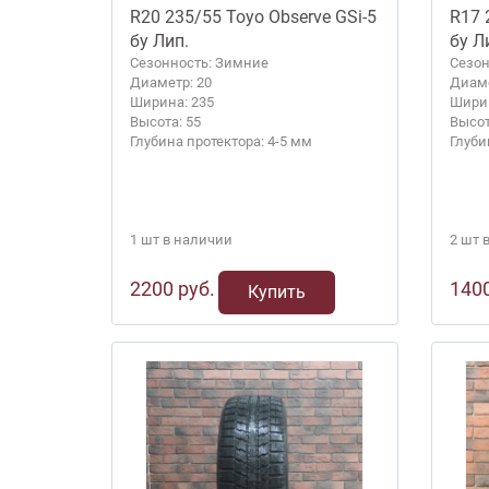
R20 235/55 Toyo Observe GSi-5
R17 
бу Лип.
бу Л
Сезонность: Зимние
Сезон
Диаметр: 20
Диаме
Ширина: 235
Ширин
Высота: 55
Высот
Глубина протектора: 4-5 мм
Глуби
1 шт в наличии
2 шт 
2200 руб.
1400
Купить