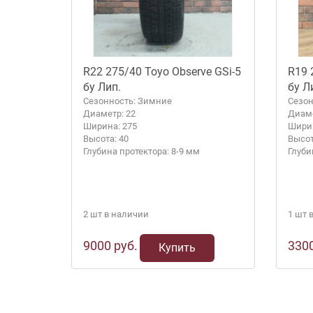
R22 275/40 Toyo Observe GSi-5
R19 
бу Лип.
бу Л
Сезонность: Зимние
Сезон
Диаметр: 22
Диаме
Ширина: 275
Ширин
Высота: 40
Высот
Глубина протектора: 8-9 мм
Глуби
2 шт в наличии
1 шт 
9000 руб.
3300
Купить