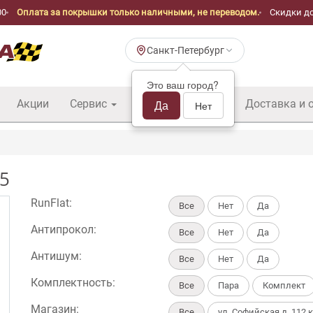
00
Оплата за покрышки только наличными, не переводом.
Скидки до
Санкт-Петербург
Это ваш город?
Акции
Сервис
Шины б/у оптом
Да
Доставка и 
Нет
-5
RunFlat:
Все
Нет
Да
Антипрокол:
Все
Нет
Да
Антишум:
Все
Нет
Да
Комплектность:
Все
Пара
Комплект
Магазин:
Все
ул. Софийская д. 112 к