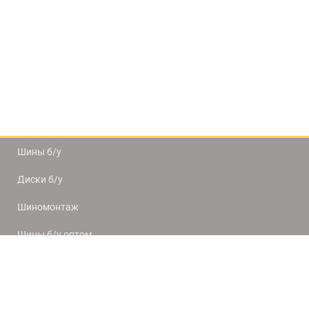
Шины б/у
Диски б/у
Шиномонтаж
Шины б/у оптом
Доставка и оплата
8(812) 320-66-50