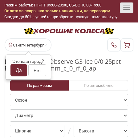
Режим работы: ПН-ПТ 09:00-20:00, СБ-ВС 10:00-19:00
Оплата за покрышки только наличными, не переводом.
Toggl
Скидки до 50% - успейте приобрести нужную номенклатуру.
navig
Санкт-Петербург
Шины бу Toyo Observe G3-Ice 0/0-25pct
Это ваш город?
R19_255_40_4-5mm_c_0_rf_0_ap
Да
Нет
По размерам
По автомобилю