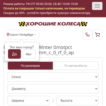
Режим работы: ПН-ПТ 09:00-20:00, СБ-ВС 10:00-19:00
Оплата за покрышки только наличными, не переводом.
Toggl
Скидки до 50% - успейте приобрести нужную номенклатуру.
navig
Санкт-Петербург
Шины бу Tigar Winter 0/notpct
Это ваш город?
R15_185_65_4-5mm_c_0_rf_0_ap
Да
Нет
По размерам
По автомобилю