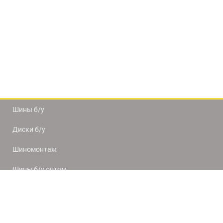
Шины б/у
Диски б/у
Шиномонтаж
Шины б/у оптом
Доставка и оплата
8(812) 320-66-50