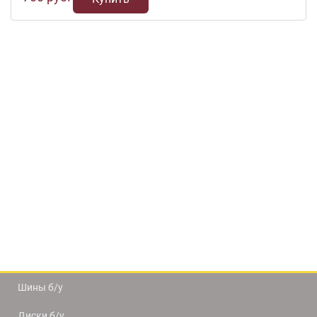
Шины б/у
Диски б/у