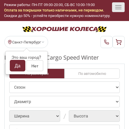
Режим работы: ПН-ПТ 09:00-20:00, СБ-ВС 10:00-19:00
Оплата за покрышки только наличными, не переводом.
Toggl
Скидки до 50% - успейте приобрести нужную номенклатуру.
navig
Санкт-Петербург
Шины бу Tigar Cargo Speed Winter
Это ваш город?
Да
Нет
По размерам
По автомобилю